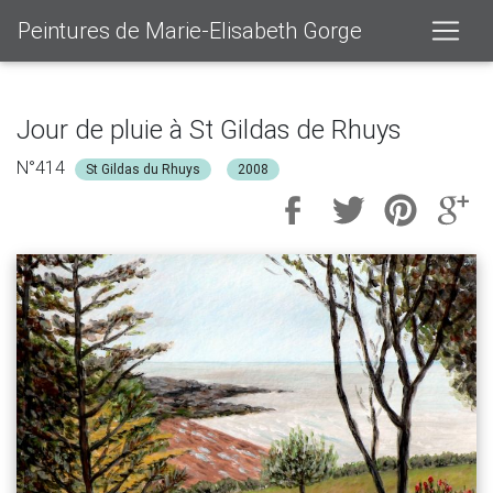
Peintures de Marie-Elisabeth Gorge
Jour de pluie à St Gildas de Rhuys
N°414
St Gildas du Rhuys
2008