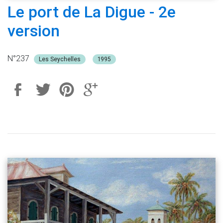
Le port de La Digue - 2e
version
N°237
Les Seychelles
1995