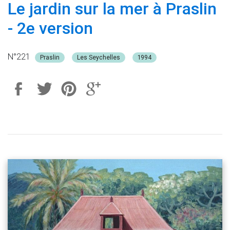
Le jardin sur la mer à Praslin
- 2e version
N°221
Praslin
Les Seychelles
1994