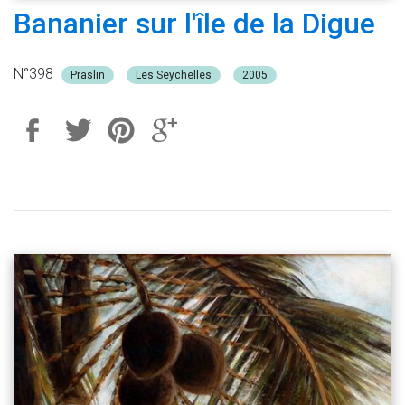
Bananier sur l'île de la Digue
N°398
Praslin
Les Seychelles
2005