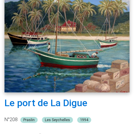
Le port de La Digue
N°208
Praslin
Les Seychelles
1994