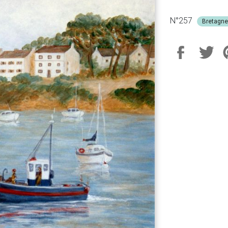
N°257
Bretagne