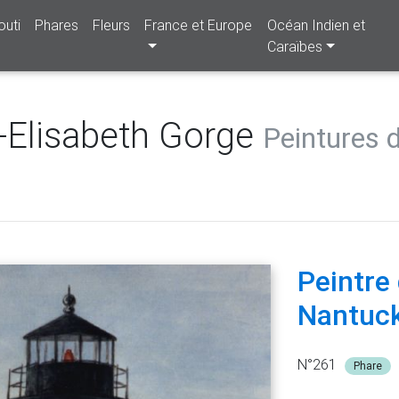
outi
Phares
Fleurs
France et Europe
Océan Indien et
Caraïbes
e-Elisabeth Gorge
Peintures 
Peintre
Nantuc
N°261
Phare