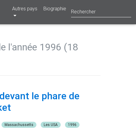
Autres pays
Biographie
de l'année 1996 (18
 devant le phare de
ket
Massachussetts
Les USA
1996