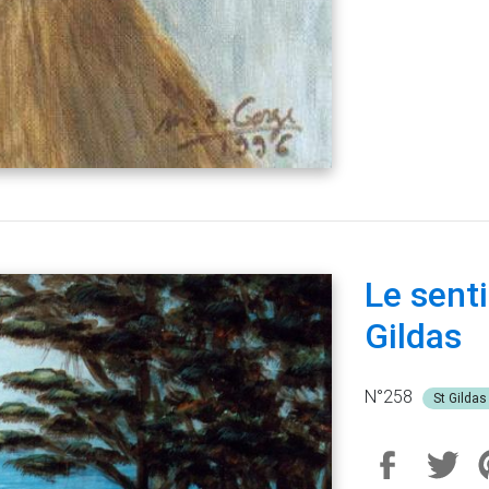
Le sent
Gildas
N°258
St Gilda