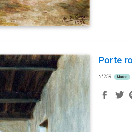
Porte r
N°259
Maroc