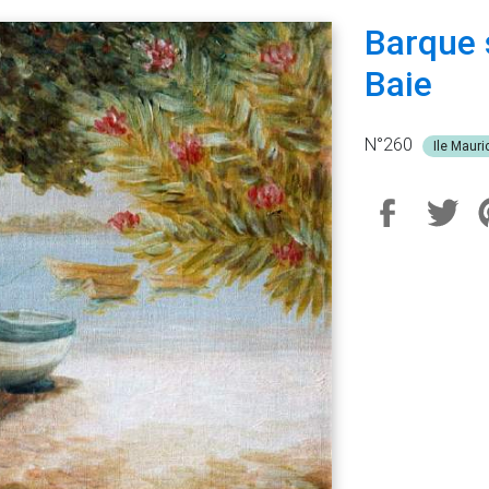
Barque 
Baie
N°260
Ile Mauri