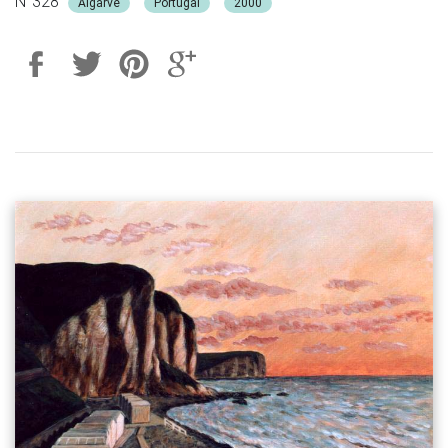
N°328
Algarve
Portugal
2000