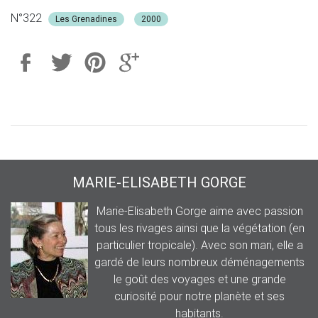
N°322
Les Grenadines
2000
MARIE-ELISABETH GORGE
Marie-Elisabeth Gorge aime avec passion
tous les rivages ainsi que la végétation (en
particulier tropicale). Avec son mari, elle a
gardé de leurs nombreux déménagements
le goût des voyages et une grande
curiosité pour notre planète et ses
habitants.