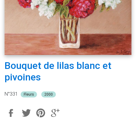
Bouquet de lilas blanc et
pivoines
N°331
Fleurs
2000